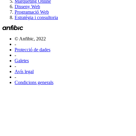
Marqueting Online
Disseny Web
Programació Web
Estratègia i consultoria
© Anfibic, 2022
-
Protecció de dades
-
Galetes
-
Avís legal
-
Condicions generals