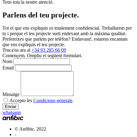
Tens tota la nostre atenció.
Parlens del teu projecte.
Tot el que ens expliquis es totalement confidencial. Treballarem per
tu i perque el teu projecte surti endevant amb la màxima qualitat.
Prefereixes que parlem per telèfon?
Endavant!, estarem encantats
que ens expliquis el teu projecte.
Truca'ns ara al
+34 93 285 66 09
Començem.
Ompliu el següent formulari.
Nom
Email
Missatge
Accepto les
Condicions generals
Enviar
whatsapp
© Anfibic, 2022
-