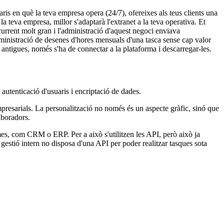
aris en què la teva empresa opera (24/7), ofereixes als teus clients una
a teva empresa, millor s'adaptarà l'extranet a la teva operativa. Et
urrent molt gran i l'administració d'aquest negoci enviava
administració de desenes d'hores mensuals d'una tasca sense cap valor
 antigues, només s'ha de connectar a la plataforma i descarregar-les.
utenticació d'usuaris i encriptació de dades.
empresarials. La personalització no només és un aspecte gràfic, sinó que
laboradors.
emes, com CRM o ERP. Per a això s'utilitzen les API, però això ja
 gestió intern no disposa d'una API per poder realitzar tasques sota