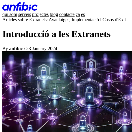
qui som
serveis
projectes
blog
contacte
ca
es
Articles sobre Extranets: Avantatges, Implementació i Casos d'Èxit
Introducció a les Extranets
By
anfibic
/ 23 January 2024