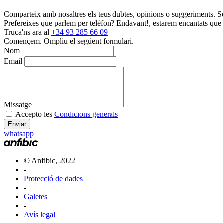
Comparteix amb nosaltres els teus dubtes, opinions o suggeriments. Som
Prefereixes que parlem per telèfon?
Endavant!, estarem encantats que e
Truca'ns ara al
+34 93 285 66 09
Començem.
Ompliu el següent formulari.
Nom
Email
Missatge
Accepto les
Condicions generals
Enviar
whatsapp
© Anfibic, 2022
-
Protecció de dades
-
Galetes
-
Avís legal