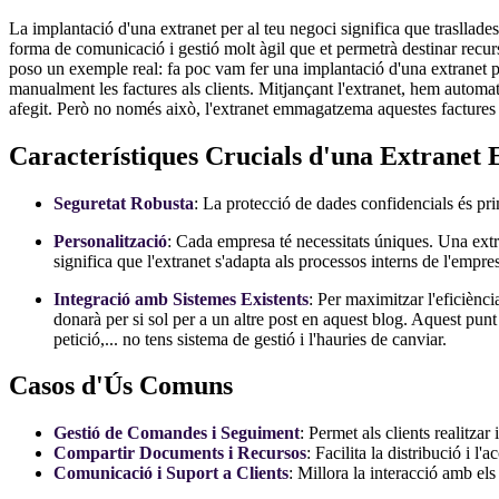
La implantació d'una extranet per al teu negoci significa que trasllade
forma de comunicació i gestió molt àgil que et permetrà destinar recurs
poso un exemple real: fa poc vam fer una implantació d'una extranet p
manualment les factures als clients. Mitjançant l'extranet, hem automat
afegit. Però no només això, l'extranet emmagatzema aquestes factures i 
Característiques Crucials d'una Extranet 
Seguretat Robusta
: La protecció de dades confidencials és pr
Personalització
: Cada empresa té necessitats úniques. Una extra
significa que l'extranet s'adapta als processos interns de l'empres
Integració amb Sistemes Existents
: Per maximitzar l'eficiènc
donarà per si sol per a un altre post en aquest blog. Aquest punt
petició,... no tens sistema de gestió i l'hauries de canviar.
Casos d'Ús Comuns
Gestió de Comandes i Seguiment
: Permet als clients realitza
Compartir Documents i Recursos
: Facilita la distribució i l
Comunicació i Suport a Clients
: Millora la interacció amb els 