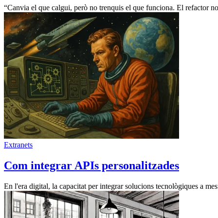
“Canvia el que calgui, però no trenquis el que funciona. El refactor no 
Extranets
Com integrar APIs personalitzades
En l'era digital, la capacitat per integrar solucions tecnològiques a me