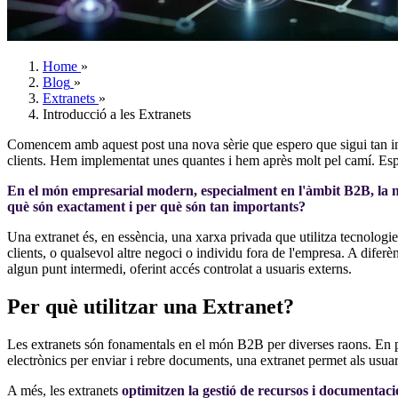
Home
»
Blog
»
Extranets
»
Introducció a les Extranets
Comencem amb aquest post una nova sèrie que espero que sigui tan inte
clients. Hem implementat unes quantes i hem après molt pel camí. Espero
En el món empresarial modern, especialment en l'àmbit B2B, la nec
què són exactament i per què són tan importants?
Una extranet és, en essència, una xarxa privada que utilitza tecnologi
clients, o qualsevol altre negoci o individu fora de l'empresa. A diferè
algun punt intermedi, oferint accés controlat a usuaris externs.
Per què utilitzar una Extranet?
Les extranets són fonamentals en el món B2B per diverses raons. En 
electrònics per enviar i rebre documents, una extranet permet als usuar
A més, les extranets
optimitzen la gestió de recursos i documentaci