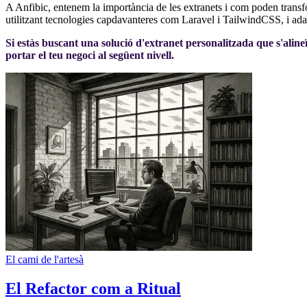
A Anfibic, entenem la importància de les extranets i com poden transfo
utilitzant tecnologies capdavanteres com Laravel i TailwindCSS, i adap
Si estàs buscant una solució d'extranet personalitzada que s'aline
portar el teu negoci al següent nivell.
El cami de l'artesà
El Refactor com a Ritual