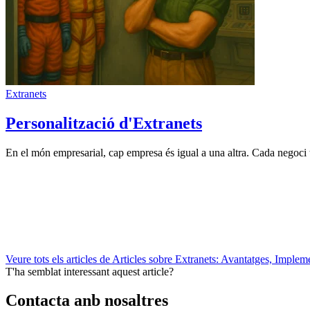
Extranets
Personalització d'Extranets
En el món empresarial, cap empresa és igual a una altra. Cada negoci té
Veure tots els articles de Articles sobre Extranets: Avantatges, Imple
T'ha semblat interessant aquest article?
Contacta anb nosaltres