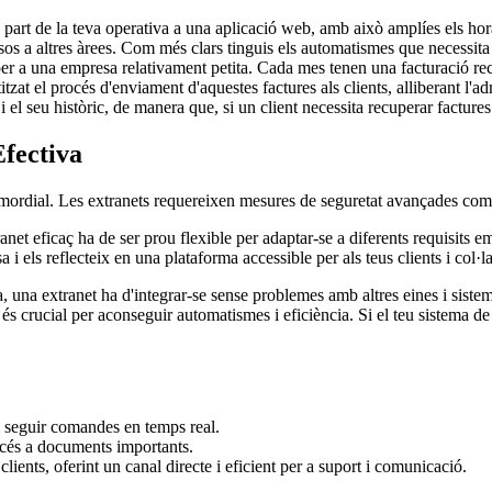
s part de la teva operativa a una aplicació web, amb això amplíes els hor
os a altres àrees. Com més clars tinguis els automatismes que necessita l
er a una empresa relativament petita. Cada mes tenen una facturació rec
itzat el procés d'enviament d'aquestes factures als clients, alliberant l'
el seu històric, de manera que, si un client necessita recuperar factures
Efectiva
imordial. Les extranets requereixen mesures de seguretat avançades com a
net eficaç ha de ser prou flexible per adaptar-se a diferents requisits 
a i els reflecteix en una plataforma accessible per als teus clients i col·
ia, una extranet ha d'integrar-se sense problemes amb altres eines i sist
 és crucial per aconseguir automatismes i eficiència. Si el teu sistema de
r i seguir comandes en temps real.
'accés a documents importants.
clients, oferint un canal directe i eficient per a suport i comunicació.