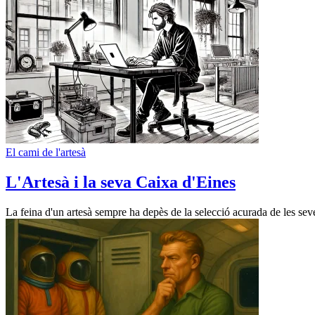
El cami de l'artesà
L'Artesà i la seva Caixa d'Eines
La feina d'un artesà sempre ha depès de la selecció acurada de les seve