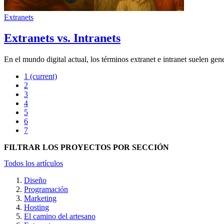
Extranets
Extranets vs. Intranets
En el mundo digital actual, los términos extranet e intranet suelen ge
1
(current)
2
3
4
5
6
7
FILTRAR LOS PROYECTOS POR SECCIÓN
Todos los artículos
Diseño
Programación
Marketing
Hosting
El camino del artesano