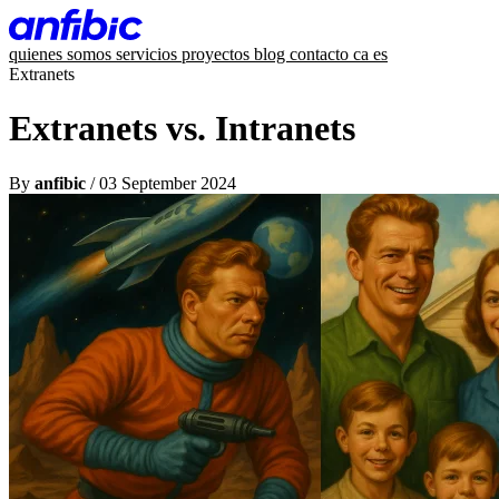
quienes somos
servicios
proyectos
blog
contacto
ca
es
Extranets
Extranets vs. Intranets
By
anfibic
/ 03 September 2024